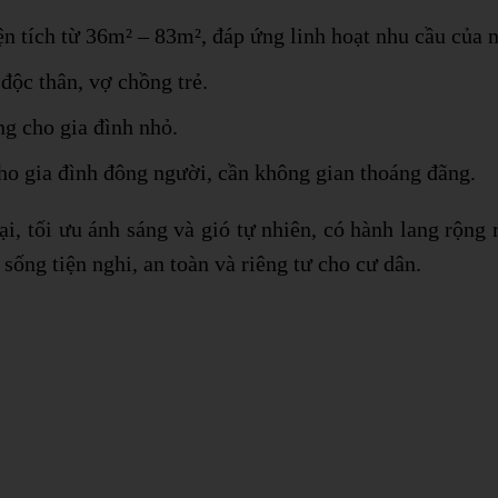
ện tích từ 36m² – 83m², đáp ứng linh hoạt nhu cầu của
độc thân, vợ chồng trẻ.
ng cho gia đình nhỏ.
ho gia đình đông người, cần không gian thoáng đãng.
ại, tối ưu ánh sáng và gió tự nhiên, có hành lang rộng 
sống tiện nghi, an toàn và riêng tư cho cư dân.