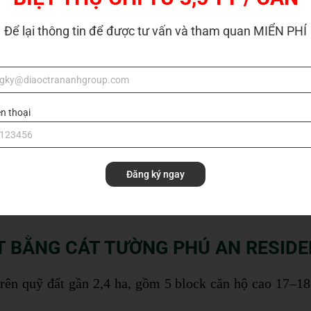
Để lại thông tin để được tư vấn và tham quan MIỂN PHÍ
ện thoại
Đăng ký ngay
 BẰNG CÁT TƯỜNG PHÚ AN RESID
trên quỹ đất gần 2,4 ha, gồm 5 block căn hộ cao 17–1