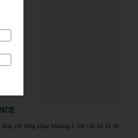
ENCE
8 tầng với tổng cộng khoảng 1.700 căn hộ và 49