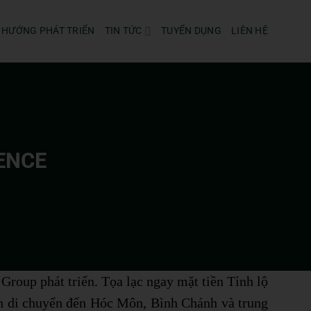
 HƯỚNG PHÁT TRIỂN
TIN TỨC
TUYỂN DỤNG
LIÊN HỆ
ENCE
Group phát triển.
Tọa lạc ngay mặt tiền Tỉnh lộ
ện di chuyển đến Hóc Môn, Bình Chánh và trung