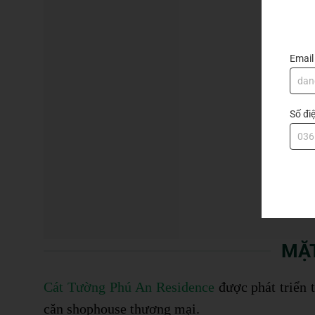
Email
Số đi
MẶT
Cát Tường Phú An Residence
được phát triển 
căn shophouse thương mại.