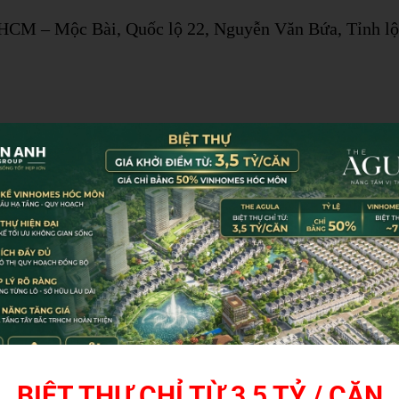
P.HCM – Mộc Bài, Quốc lộ 22, Nguyễn Văn Bứa, Tỉnh lộ
BIỆT THỰ CHỈ TỪ 3,5 TỶ / CĂN