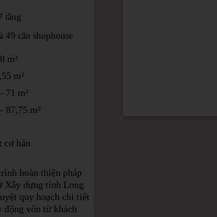
7 tầng
à 49 căn shophouse
38 m²
,55 m²
– 71 m²
– 87,75 m²
t cơ bản
trình hoàn thiện pháp
Sở Xây dựng tỉnh Long
uyệt quy hoạch chi tiết
y động vốn từ khách