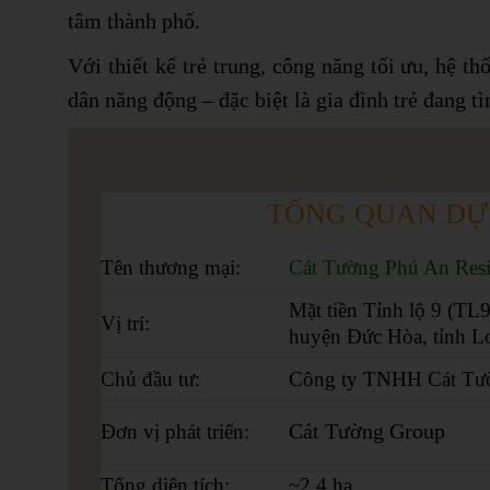
tâm thành phố.
Với thiết kế trẻ trung, công năng tối ưu, hệ
dân năng động – đặc biệt là gia đình trẻ đang t
TỔNG QUAN DỰ
Tên thương mại
:
Cát Tường Phú An Res
Mặt tiền Tỉnh lộ 9 (T
Vị trí
:
huyện Đức Hòa, tỉnh 
Chủ đầu tư
:
Công ty TNHH Cát Tư
Cát Tường Group
Đơn vị phát triển
:
Tổng diện tích
:
~2,4 ha