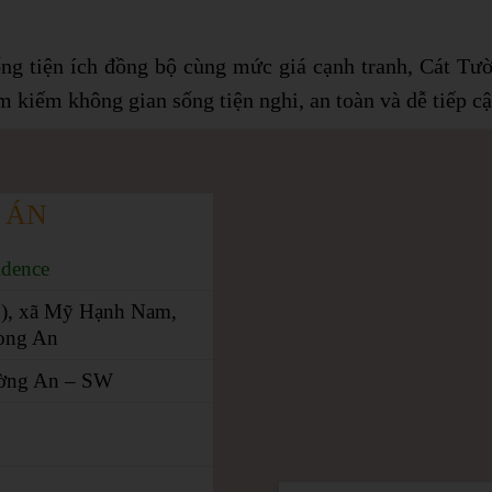
 thống tiện ích đồng bộ cùng mức giá cạnh tranh, Cát 
ìm kiếm không gian sống tiện nghi, an toàn và dễ tiếp cậ
 ÁN
idence
L9), xã Mỹ Hạnh Nam,
Long An
ờng An – SW