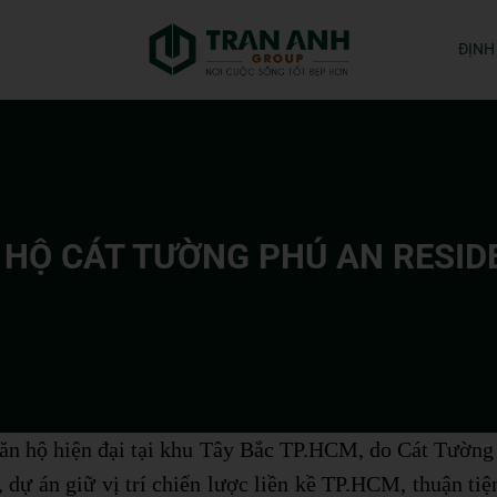
ĐỊNH
 HỘ CÁT TƯỜNG PHÚ AN RESID
căn hộ hiện đại tại khu Tây Bắc TP.HCM, do Cát Tường 
ự án giữ vị trí chiến lược liền kề TP.HCM, thuận ti