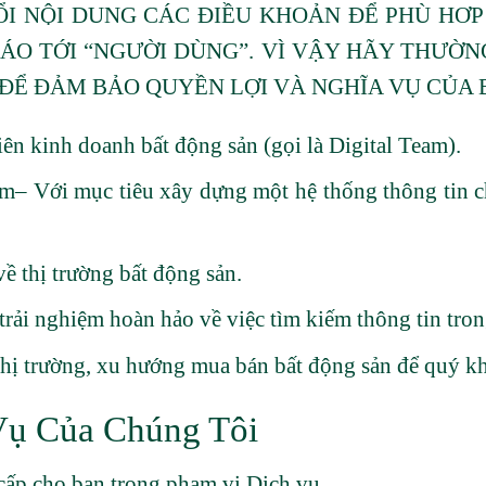
I NỘI DUNG CÁC ĐIỀU KHOẢN ĐỂ PHÙ HƠP
O TỚI “NGƯỜI DÙNG”. VÌ VẬY HÃY THƯỜ
ĐỂ ĐẢM BẢO QUYỀN LỢI VÀ NGHĨA VỤ CỦA 
n kinh doanh bất động sản (gọi là Digital Team).
m– Với mục tiêu xây dựng một hệ thống thông tin ch
ề thị trường bất động sản.
ải nghiệm hoàn hảo về việc tìm kiếm thông tin tron
thị trường, xu hướng mua bán bất động sản để quý k
Vụ Của Chúng Tôi
cấp cho bạn trong phạm vi Dịch vụ.