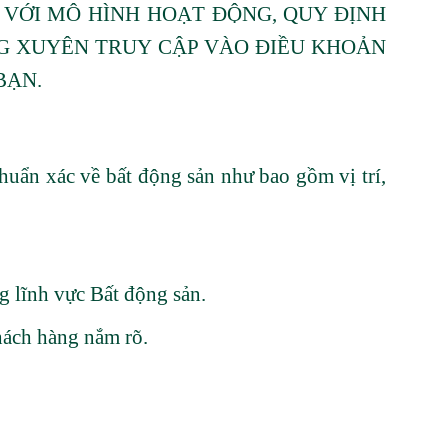
 VỚI MÔ HÌNH HOẠT ĐỘNG, QUY ĐỊNH
NG XUYÊN TRUY CẬP VÀO ĐIỀU KHOẢN
BẠN.
uẩn xác về bất động sản như bao gồm vị trí,
g lĩnh vực Bất động sản.
hách hàng nắm rõ.