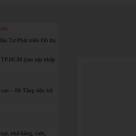
ide
ầu Tư Phát triển Đô thị
 TP.HCM (sau sáp nhập
cao – 08 Tầng tiện ích
ại, nhà hàng, cafe,