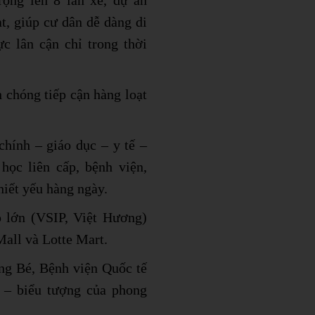
ộng lên 8 làn xe, dự án
t, giúp cư dân dễ dàng di
 lân cận chỉ trong thời
 chóng tiếp cận hàng loạt
chính – giáo dục – y tế –
ọc liên cấp, bệnh viện,
hiết yếu hàng ngày.
 lớn (VSIP, Việt Hương)
all và Lotte Mart.
ng Bé, Bệnh viện Quốc tế
 – biểu tượng của phong