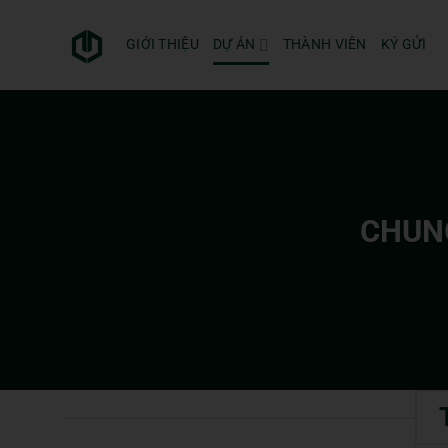
Bỏ
qua
GIỚI THIỆU
DỰ ÁN
THÀNH VIÊN
KÝ GỬI
nội
dung
CHUNG