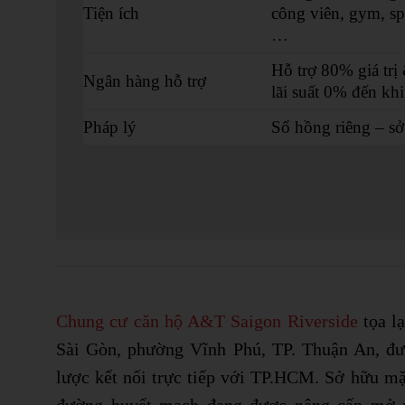
Tiện ích
công viên, gym, spa
…
Hỗ trợ 80% giá trị
Ngân hàng hỗ trợ
lãi suất 0% đến kh
Pháp lý
Sổ hồng riêng – sở
Chung cư căn hộ A&T Saigon Riverside
tọa lạ
Sài Gòn, phường Vĩnh Phú, TP. Thuận An, đư
lược kết nối trực tiếp với TP.HCM. Sở hữu mặ