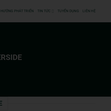
 HƯỚNG PHÁT TRIỂN
TIN TỨC
TUYỂN DỤNG
LIÊN HỆ
ERSIDE
E