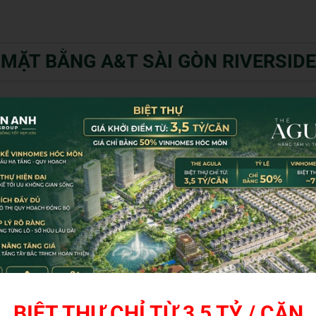
MẶT BẰNG A&T SÀI GÒN RIVERSIDE
BIỆT THỰ CHỈ TỪ 3,5 TỶ / CĂN