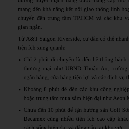
đường huyết mạch đang được nâng cấp mở r
mang đến khả năng kết nối giao thông linh hoạ
chuyển đến trung tâm TP.HCM và các khu vực
gian ngắn.
Từ A&T Saigon Riverside, cư dân có thể nhanh
tiện ích xung quanh:
Chỉ 2 phút di chuyển là đến hệ thống hành 
thương mại như UBND Thuận An, trường h
ngân hàng, cửa hàng tiện lợi và các dịch vụ t
Khoảng 8 phút để đến các khu công nghiệp
hoặc trung tâm mua sắm hiện đại như Aeon M
Chưa đến 10 phút để tận hưởng sân Golf Sô
Becamex cùng nhiều tiện ích cao cấp khác
cách sống hiện đại và đẳng cấp tại khu vực.