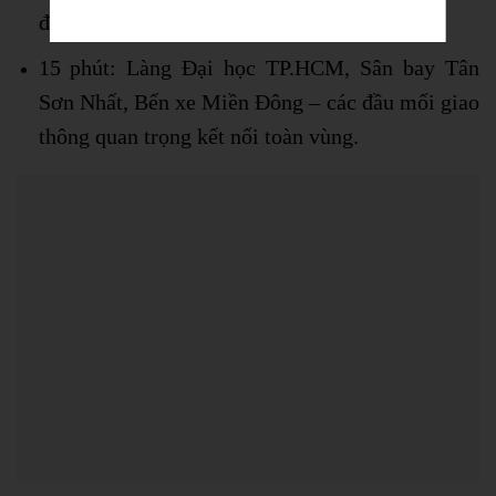
động tỉnh Bình Dương, Siêu thị Big C.
15 phút: Làng Đại học TP.HCM, Sân bay Tân
Sơn Nhất, Bến xe Miền Đông – các đầu mối giao
thông quan trọng kết nối toàn vùng.