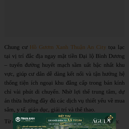
Chung cư
Hồ Gươm Xanh Thuận An City
tọa lạc
tại vị trí đắc địa ngay mặt tiền Đại lộ Bình Dương
– tuyến đường huyết mạch sầm uất bậc nhất khu
vực, giúp cư dân dễ dàng kết nối và tận hưởng hệ
thống tiện ích ngoại khu đẳng cấp trong bán kính
chỉ vài phút di chuyển. Nhờ lợi thế trung tâm, dự
án thừa hưởng đầy đủ các dịch vụ thiết yếu về mua
sắm, y tế, giáo dục, giải trí và thể thao.
Từ dự án, cư dân có thể nhanh chóng kết nối đến: