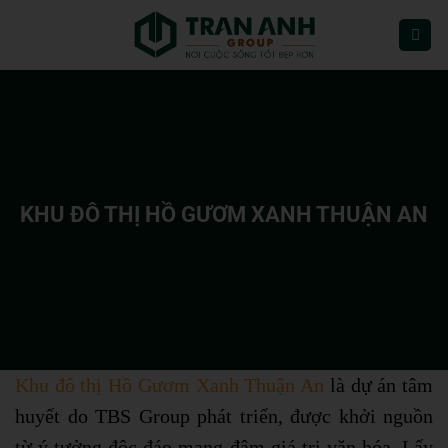
Bỏ
qua
nội
dung
KHU ĐÔ THỊ HỒ GƯƠM XANH THUẬN AN
Khu đô thị Hồ Gươm Xanh Thuận An
là dự án tâm
huyết do TBS Group phát triển, được khởi nguồn
từ ý tưởng độc đáo mang đậm giá trị văn hóa. Lấy