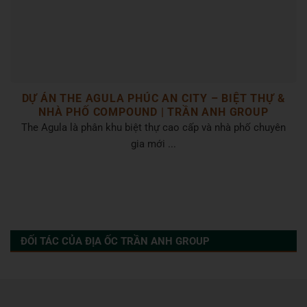
DỰ ÁN THE AGULA PHÚC AN CITY – BIỆT THỰ &
NHÀ PHỐ COMPOUND | TRẦN ANH GROUP
The Agula là phân khu biệt thự cao cấp và nhà phố chuyên
gia mới ...
ĐỐI TÁC CỦA ĐỊA ỐC TRẦN ANH GROUP