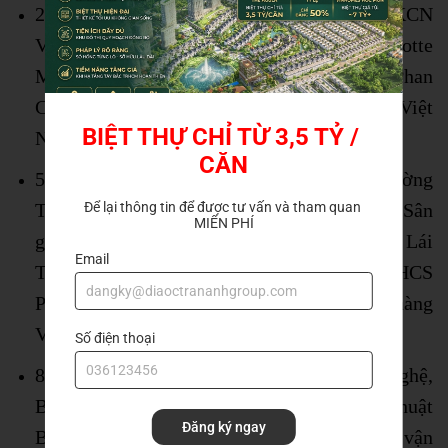
2 – 5 phút di chuyển: Siêu thị Coop Mart, KCN
VSIP, Bệnh viện quốc tế Becamex, siêu thị Lotte
Mart, Trường mầm non Hoa Cúc, Tiểu học Phan
Châu Trinh, THPT Nguyễn Trãi, Cao đẳng Việt
BIỆT THỰ CHỈ TỪ 3,5 TỶ / 
Nam – Hàn Quốc Thuận An, Chợ Lái Thiêu.
CĂN
5 – 7 phút: AEON Mall, siêu thị Metro, Trường
Để lại thông tin để được tư vấn và tham quan 
Trung cấp Kinh tế – Tài chính Bình Dương, Sân
MIỂN PHÍ
golf Sông Bé, Chùa Thiên Phước, Nhà thờ Lái
Email
Thiêu, Bệnh viện quốc tế Columbia Asia, THCS
Phú Long, Siêu thị Điện Máy Xanh, Ngân hàng
Việt Á, Ngân hàng Quân Đội (MB).
Số điện thoại
8 phút: Trường Cao đẳng Kinh tế – Công nghệ,
Bệnh viện Thủ Đức, Đại học Kinh tế – Kỹ thuật
Đăng ký ngay
Bình Dương, Khu giải trí Kitty Land, Sân vận