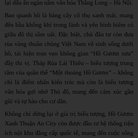
lại dấu ấn ngàn năm văn hóa Thăng Long – Hà Nội.
Bao quanh hồ là hàng cây cổ thụ xanh mát, mang
đến bầu không khí trong lành và yên bình hiếm có
giữa đô thị sầm uất. Đặc biệt, chủ đầu tư còn đưa
rùa vàng thuần chủng Việt Nam về sinh sống dưới
hồ, tái hiện trọn vẹn không gian “Hồ Gươm xưa”
đầy thi vị. Tháp Rùa Lái Thiêu – biểu tượng trung
tâm của quần thể “Một thoáng Hồ Gươm” – không
chỉ là điểm nhấn kiến trúc mà còn là biểu tượng
văn hóa gợi nhớ Thủ đô, mang đến cảm xúc gần
gũi và tự hào cho cư dân.
Không chỉ dừng lại ở giá trị biểu tượng, Hồ Gươm
Xanh Thuận An City còn được đầu tư hệ thống tiện
ích nội khu đẳng cấp quốc tế, mang đến cuộc sống